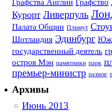
Графства Англии
Графство
Лон
Ливерпуль
Курорт
Стоу
Палата Общин
Плимут
Эдинбург
Шотландия
Юж
государственный деятель
г
п
остров Мэн
памятники
парк
премьер-министр
разное
Архивы
Июнь 2013