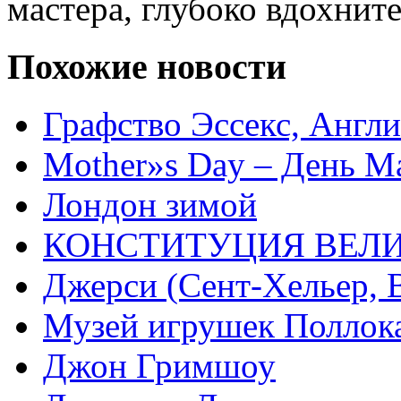
мастера, глубоко вдохнит
Похожие новости
Графство Эссекс, Англи
Mother»s Day – День М
Лондон зимой
КОНСТИТУЦИЯ ВЕЛ
Джерси (Сент-Хельер, 
Музей игрушек Поллок
Джон Гримшоу