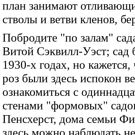
план занимают отливающи
стволы и ветви кленов, бер
Побродите "по залам" сад
Витой Сэквилл-Уэст; сад б
1930-х годах, но кажется
роз были здесь испокон в
ознакомиться с одиннадц
стенами "формовых" садов
Пенсхерст, дома семьи Фи
здесь можно наблюдать н