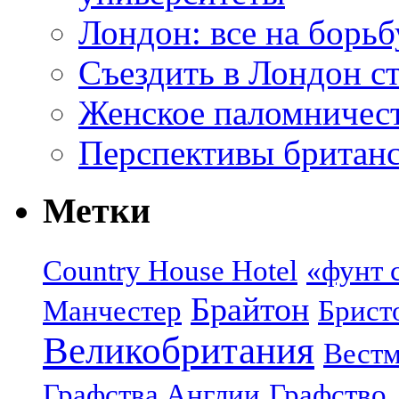
Лондон: все на борьб
Съездить в Лондон с
Женское паломничес
Перспективы британс
Метки
Country House Hotel
«фунт 
Брайтон
Манчестер
Брист
Великобритания
Вестм
Графства Англии
Графство