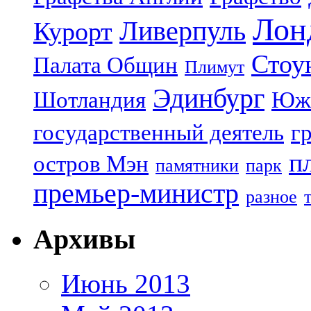
Лон
Ливерпуль
Курорт
Стоу
Палата Общин
Плимут
Эдинбург
Шотландия
Юж
государственный деятель
г
п
остров Мэн
памятники
парк
премьер-министр
разное
Архивы
Июнь 2013