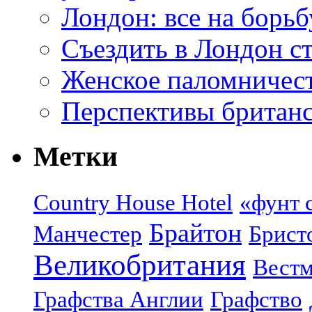
Лондон: все на борьб
Съездить в Лондон с
Женское паломничес
Перспективы британс
Метки
Country House Hotel
«фунт 
Брайтон
Манчестер
Брист
Великобритания
Вестм
Графства Англии
Графство