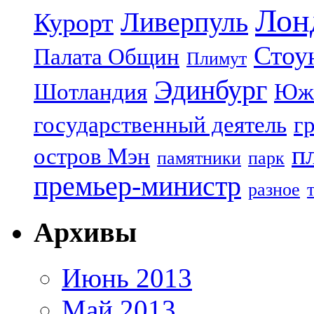
Лон
Ливерпуль
Курорт
Стоу
Палата Общин
Плимут
Эдинбург
Шотландия
Юж
государственный деятель
г
п
остров Мэн
памятники
парк
премьер-министр
разное
Архивы
Июнь 2013
Май 2013