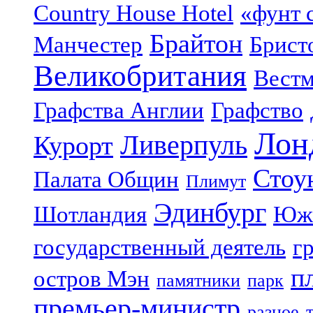
Country House Hotel
«фунт 
Брайтон
Манчестер
Брист
Великобритания
Вестм
Графства Англии
Графство
Лон
Ливерпуль
Курорт
Стоу
Палата Общин
Плимут
Эдинбург
Шотландия
Юж
государственный деятель
г
п
остров Мэн
памятники
парк
премьер-министр
разное