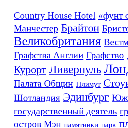
Country House Hotel
«фунт 
Брайтон
Манчестер
Брист
Великобритания
Вестм
Графства Англии
Графство
Лон
Ливерпуль
Курорт
Стоу
Палата Общин
Плимут
Эдинбург
Шотландия
Юж
государственный деятель
г
п
остров Мэн
памятники
парк