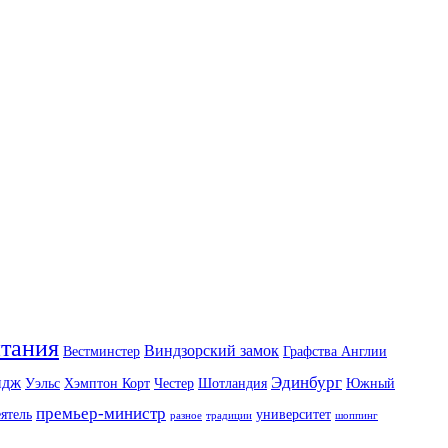
тания
Виндзорский замок
Вестминстер
Графства Англии
Эдинбург
ндж
Уэльс
Хэмптон Корт
Честер
Шотландия
Южный
премьер-министр
ятель
университет
разное
традиции
шоппинг