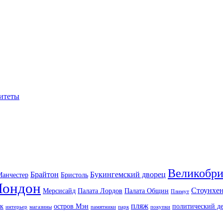
ситеты
Великобри
Брайтон
Букингемский дворец
анчестер
Бристоль
Лондон
Стоунхе
Мерсисайд
Палата Лордов
Палата Общин
Плимут
пляж
к
остров Мэн
политический де
интерьер
магазины
памятники
парк
покупки