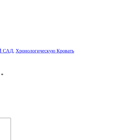
Й САД
,
Хронологическую Кровать
ы
*