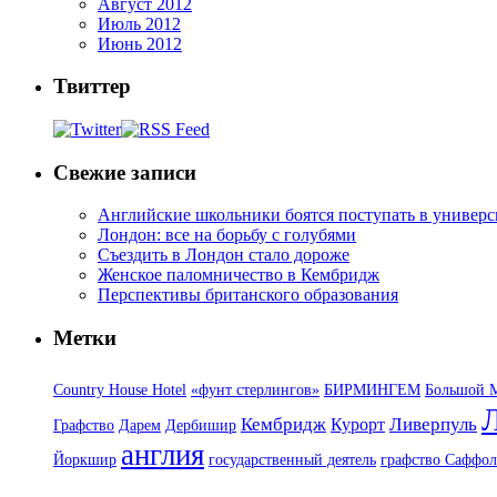
Август 2012
Июль 2012
Июнь 2012
Твиттер
Свежие записи
Английские школьники боятся поступать в универ
Лондон: все на борьбу с голубями
Съездить в Лондон стало дороже
Женское паломничество в Кембридж
Перспективы британского образования
Метки
Country House Hotel
«фунт стерлингов»
БИРМИНГЕМ
Большой М
Кембридж
Ливерпуль
Курорт
Графство
Дарем
Дербишир
англия
Йоркшир
государственный деятель
графство Саффол