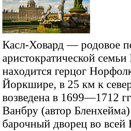
Касл-Ховард — родовое п
аристократической семьи 
находится герцог Норфол
Йоркшире, в 25 км к севе
возведена в 1699—1712 гг
Ванбру (автор Бленхейма)
барочный дворец во всей