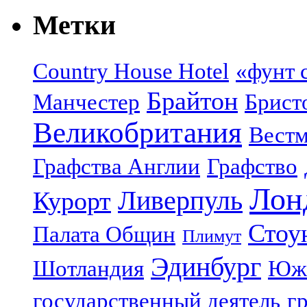
Метки
Country House Hotel
«фунт 
Брайтон
Манчестер
Брист
Великобритания
Вестм
Графства Англии
Графство
Лон
Ливерпуль
Курорт
Стоу
Палата Общин
Плимут
Эдинбург
Шотландия
Юж
государственный деятель
г