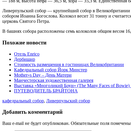
— 188 м, высота нефа — 36,5 м, хора — 35,3 м. Единственная 
Ливерпульский собор — крупнейший собор в Великобритании и
собором Иоанна Богослова. Колокол весит 31 тонну и считаетс
церковь Святого Петра.
В башнях собора расположены семь колоколов общим весом 16,
Похожие новости
Отель Enrico
Дербишир
Стоимость размещения в гостиницах Великобритании
Кафедральный собор Йорк Минстер
Mother»s Day – День Матери
Манчестерская художественная галерея
Выставка «Многоликий Боуи» (The Many Faces of Bowie) 
ПУТЕВОДИТЕЛЬ БРАЙТОНА
кафедральный собор
,
Ливерпульский собор
Добавить комментарий
Ваш e-mail не будет опубликован. Обязательные поля помечен