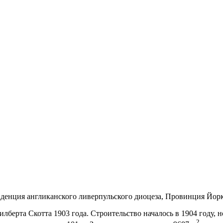
иденция англиканского ливерпульского диоцеза, Провинция Йорк
лберта Скотта 1903 года. Строительство началось в 1904 году, 
2