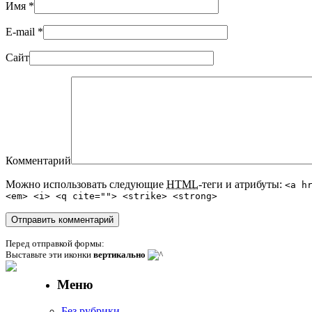
Имя
*
E-mail
*
Сайт
Комментарий
Можно использовать следующие
HTML
-теги и атрибуты:
<a h
<em> <i> <q cite=""> <strike> <strong>
Перед отправкой формы:
Выставьте эти иконки
вертикально
Меню
Без рубрики