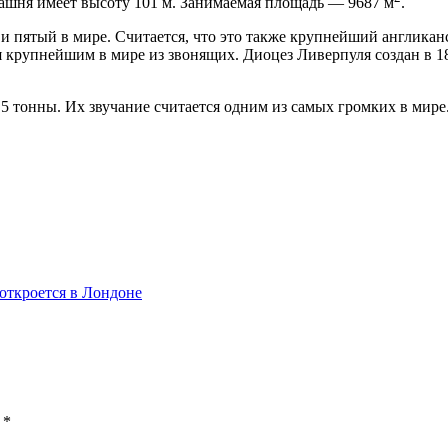
башня имеет высоту 101 м. Занимаемая площадь — 9687 м
.
 пятый в мире. Считается, что это также крупнейший англикан
я крупнейшим в мире из звонящих. Диоцез Ливерпуля создан в 18
5 тонны. Их звучание считается одним из самых громких в мире
откроется в Лондоне
ы
*