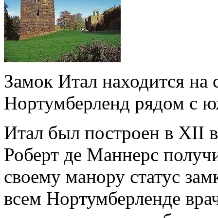
Замок Итал находится на 
Нортумберленд рядом с 
Итал был построен в XII в
Роберт де Маннерс получ
своему манору статус зам
всем Нортумберленде врач