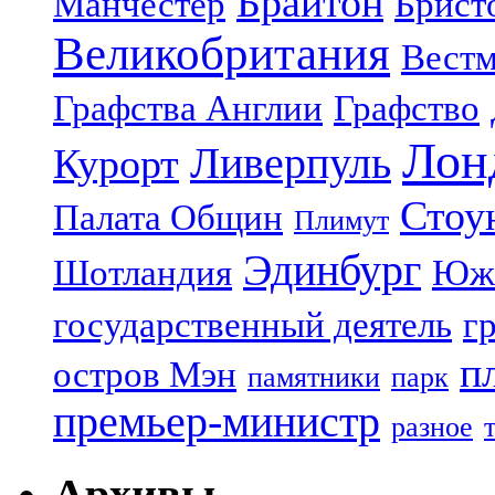
Брайтон
Манчестер
Брист
Великобритания
Вестм
Графства Англии
Графство
Лон
Ливерпуль
Курорт
Стоу
Палата Общин
Плимут
Эдинбург
Шотландия
Юж
государственный деятель
г
п
остров Мэн
памятники
парк
премьер-министр
разное
Архивы