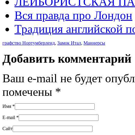
ЛЕЙБОРИСТСКАЯ ПА
Вся правда про Лондон
Традиция английской п
графство Нортумберленд
,
Замок Итал
,
Маннерсы
Добавить комментарий
Ваш e-mail не будет опуб
помечены
*
Имя
*
E-mail
*
Сайт