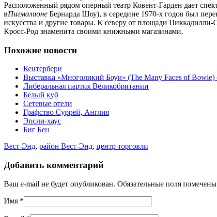
Расположенный рядом оперный театр Ковент-Гарден дает спект
в
Пигмалионе
Бернарда Шоу), в середине 1970-х годов был пе
искусства и другие товары. К северу от площади Пиккадилли-
Кросс-Род знаменита своими книжными магазинами.
Похожие новости
Кентербери
Выставка «Многоликий Боуи» (The Many Faces of Bowie) 
Либеральная партия Великобритании
Белый куб
Сетевые отели
Графство Суррей, Англия
Эпсли-хаус
Биг Бен
Вест-Энд
,
район Вест-Энд
,
центр торговли
Добавить комментарий
Ваш e-mail не будет опубликован. Обязательные поля помечен
Имя
*