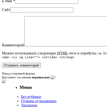
E-mail
*
Сайт
Комментарий
Можно использовать следующие
HTML
-теги и атрибуты:
<a h
<em> <i> <q cite=""> <strike> <strong>
Перед отправкой формы:
Выставьте эти иконки
вертикально
Меню
Без рубрики
Отзывы отдыхающих
Традиции