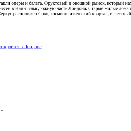
акли оперы и балета. Фруктовый и овощной рынок, который нах
ренесен в Найн-Элмс, южную часть Лондона. Старые жилые дома
Серкус расположен Сохо, космополитический квартал, известны
откроется в Лондоне
ы
*