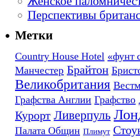
Женское паломничес
Перспективы британс
Метки
Country House Hotel
«фунт 
Брайтон
Манчестер
Брист
Великобритания
Вестм
Графства Англии
Графство
Лон
Ливерпуль
Курорт
Стоу
Палата Общин
Плимут