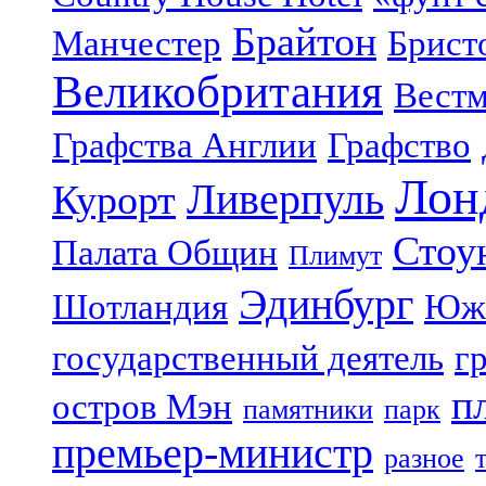
Брайтон
Манчестер
Брист
Великобритания
Вестм
Графства Англии
Графство
Лон
Ливерпуль
Курорт
Стоу
Палата Общин
Плимут
Эдинбург
Шотландия
Юж
государственный деятель
г
п
остров Мэн
памятники
парк
премьер-министр
разное